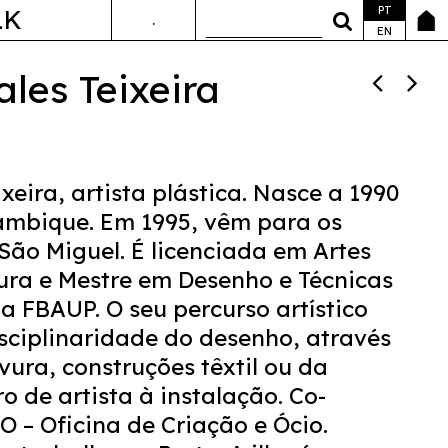
PT
LK
.
ANDA&FALA
EN
les Teixeira
xeira, artista plástica. Nasce a 1990
mbique. Em 1995, vêm para os
 São Miguel. É licenciada em Artes
tura e Mestre em Desenho e Técnicas
a FBAUP. O seu percurso artístico
isciplinaridade do desenho, através
ura, construções têxtil ou da
ro de artista à instalação. Co-
 – Oficina de Criação e Ócio.