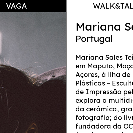
VAGA
WALK&TA
Mariana Sa
Portugal
Mariana Sales Tei
em Maputo, Moça
Açores, à ilha de
Plásticas – Escul
de Impressão pel
explora a multid
da cerâmica, grav
fotografia; do liv
fundadora da OCO