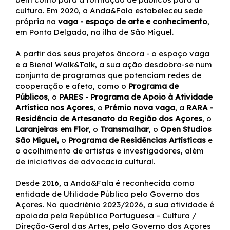
cultura. Em 2020, a Anda&Fala estabeleceu sede
própria na
vaga - espaço de arte e conhecimento
,
em Ponta Delgada, na ilha de São Miguel.
A partir dos seus projetos âncora - o espaço vaga
e a Bienal Walk&Talk, a sua ação desdobra-se num
conjunto de programas que potenciam redes de
cooperação e afeto, como o
Programa de
Públicos
, o
PARES - Programa de Apoio à Atividade
Artística nos Açores
, o
Prémio nova vaga
, a
RARA -
Residência de Artesanato da Região dos Açores
, o
Laranjeiras em Flor
, o
Transmalhar
, o
Open Studios
São Miguel,
o
Programa de Residências Artísticas
e
o acolhimento de artistas e investigadores, além
de iniciativas de advocacia cultural.
Desde 2016, a Anda&Fala é reconhecida como
entidade de Utilidade Pública pelo Governo dos
Açores. No quadriénio 2023/2026, a sua atividade é
apoiada pela República Portuguesa – Cultura /
Direção-Geral das Artes, pelo Governo dos Açores