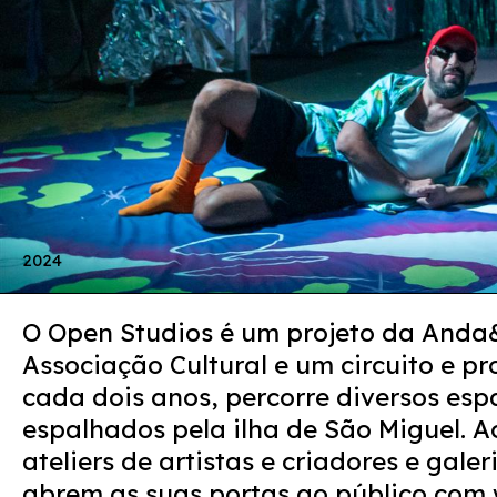
2024
O Open Studios é um projeto da Anda
Associação Cultural e um circuito e p
cada dois anos, percorre diversos esp
espalhados pela ilha de São Miguel. Ao
ateliers de artistas e criadores e gal
abrem as suas portas ao público com