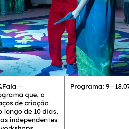
&Fala —
Programa: 9—18.07
rograma que, a
aços de criação
 longo de 10 dias,
erias independentes
 workshops,