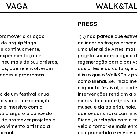
VAGA
WALK&TA
PRESS
 promover a criação
"(...) não parece que estiv
o do arquipélago.
delinear os traços essenc
iu continuamente,
uma Bienal de Artes, mas
 experimentação e
projeto sócio-ecológico 
lheu mais de 500 artistas,
regeneração participativ
fias, que se envolveram
das artes e da cultura, e
rmances e programas
é isso que o Walk&Talk p
como Bienal. Se, inicialme
enquanto festival, grande
o de um festival anual
intervenções tendiam a o
na sua primeira edição
muros da cidade (e as pa
o e imersivo com o
museu e da galeria), hoje
só alarga o alcance do
que se constrói o caminh
de promover projetos e
Bienal, a relação com o te
olvimento artístico a
veio a tornar-se mais enr
ienal.
comprometida e envolvida