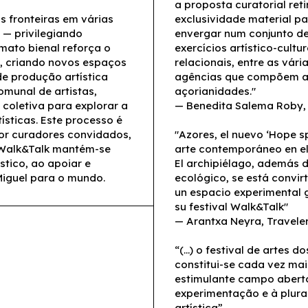
a proposta curatorial ret
 fronteiras em várias
exclusividade material p
n — privilegiando
envergar num conjunto d
rmato bienal reforça o
exercícios artístico-cultura
e, criando novos espaços
relacionais, entre as vári
e produção artística
agências que compõem 
munal de artistas,
açorianidades."
 coletiva para explorar a
—
Benedita Salema Roby
ísticas. Este processo é
 por curadores convidados,
"Azores, el nuevo ‘Hope sp
 Walk&Talk mantém-se
arte contemporáneo en el 
tico, ao apoiar e
El archipiélago, además 
 Miguel para o mundo.
ecológico, se está convir
un espacio experimental 
su festival Walk&Talk"
— Arantxa Neyra, Travele
“(...) o festival de artes d
constitui-se cada vez ma
estimulante campo abert
experimentação e à plura
artística”