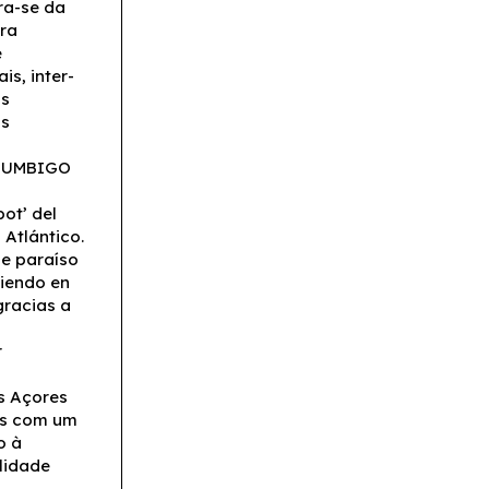
ira-se da
ara
e
is, inter-
as
as
, UMBIGO
ot’ del
Atlántico.
de paraíso
tiendo en
gracias a
r
os Açores
is com um
o à
lidade