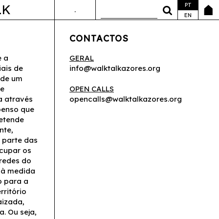
PT
LK
.
ANDA&FALA
EN
CONTACTOS
e a
GERAL
iais de
info@walktalkazores.org
 de um
de
OPEN CALLS
a através
opencalls@walktalkazores.org
 penso que
retende
nte,
 parte das
cupar os
redes do
, à medida
o para a
rritório
aizada,
. Ou seja,