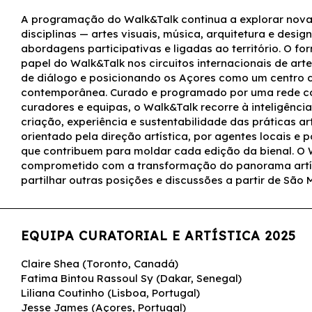
A programação do Walk&Talk continua a explorar novas
disciplinas — artes visuais, música, arquitetura e desig
abordagens participativas e ligadas ao território. O fo
papel do Walk&Talk nos circuitos internacionais de art
de diálogo e posicionando os Açores como um centro d
contemporânea. Curado e programado por uma rede co
curadores e equipas, o Walk&Talk recorre à inteligência
criação, experiência e sustentabilidade das práticas art
orientado pela direção artística, por agentes locais e
que contribuem para moldar cada edição da bienal. O
comprometido com a transformação do panorama artís
partilhar outras posições e discussões a partir de São
EQUIPA CURATORIAL E ARTÍSTICA 2025
Claire Shea (Toronto, Canadá)
Fatima Bintou Rassoul Sy (Dakar, Senegal)
Liliana Coutinho (Lisboa, Portugal)
Jesse James (Açores, Portugal)