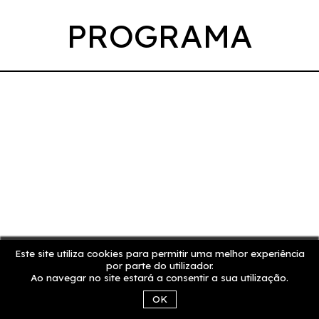
PROGRAMA
Este site utiliza cookies para permitir uma melhor experiência
por parte do utilizador.
Ao navegar no site estará a consentir a sua utilização.
OK