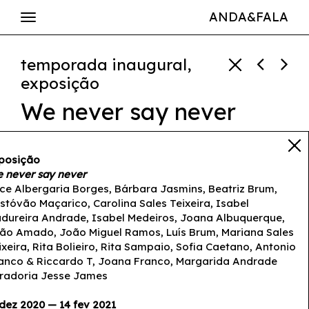
ANDA&FALA
temporada inaugural,
exposição
We never say never
Alice Albergaria Borges
,
Antonio Branco & Riccardo T
,
posição
 never say never
Bárbara Jasmins
,
Beatriz
ice Albergaria Borges, Bárbara Jasmins, Beatriz Brum,
Brum
,
Carolina Sales
istóvão Maçarico, Carolina Sales Teixeira, Isabel
Teixeira
,
Cristóvão Maçarico
,
dureira Andrade, Isabel Medeiros, Joana Albuquerque,
ão Amado, João Miguel Ramos, Luís Brum, Mariana Sales
Isabel Madureira Andrade
,
ixeira, Rita Bolieiro, Rita Sampaio, Sofia Caetano, Antonio
Isabel Medeiros
,
Jesse
anco & Riccardo T, Joana Franco, Margarida Andrade
radoria Jesse James
James
,
Joana Albuquerque
,
Joana Franco
,
João Amado
,
 dez 2020 — 14 fev 2021