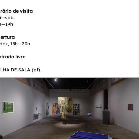
João Miguel Ramos
,
Luís
rário de visita
Brum
,
Margarida Andrade
,
i—sáb
Mariana Sales Teixeira
,
Rita
h—19h
Bolieiro
,
Rita Sampaio
,
Sofia
ertura
Caetano
 dez, 15h—20h
11 dez 2020 — 14 fev 2021
ntrada livre
LHA DE SALA
(pt)