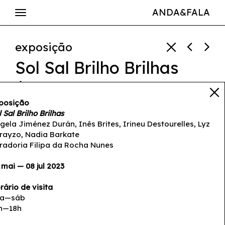
ANDA&FALA
exposição
Sol Sal Brilho Brilhas
Ángela Jiménez Durán
,
Inês
Brites
,
Irineu Destourelles
,
posição
l Sal Brilho Brilhas
Lyz Parayzo
,
Nadia Barkate
gela Jiménez Durán, Inês Brites, Irineu Destourelles, Lyz
06 mai — 08 jul 2023
rayzo, Nadia Barkate
radoria Filipa da Rocha Nunes
 mai — 08 jul 2023
rário de visita
a—sáb
h—18h