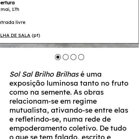
ertura
 mai, 17h
ntrada livre
LHA DE SALA
(pt)
© Mariana Lopes
Sol Sal Brilho Brilhas
é uma
exposição luminosa tanto no fruto
como na semente. As obras
relacionam-se em regime
mutualista, ativando-se entre elas
e refletindo-se, numa rede de
empoderamento coletivo. De tudo
o que se tem falado, escrito e