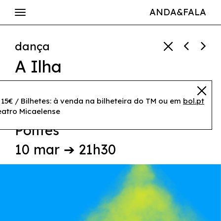
ANDA&FALA
dança
A Ilha
37.25 - Núcleo de Artes
Performativas
,
Marco da
 15€ / Bilhetes: à venda na bilheteira do TM ou em
bol.pt
eatro Micaelense
Silva Ferreira
,
Victor Hugo
Pontes
10 mar ➔ 21h30