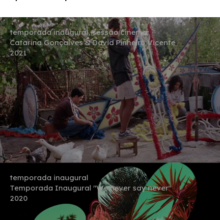
temporada inaugural, sessão cinema
Catarina Gonçalves & David Pinheiro Vicente
2021
temporada inaugural
Temporada Inaugural "We never say never"
2020