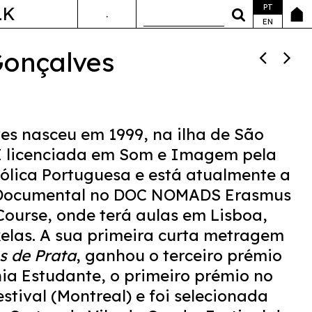
PT
LK
.
ANDA&FALA
EN
Gonçalves
es nasceu em 1999, na ilha de São
 É licenciada em Som e Imagem pela
ólica Portuguesa e está atualmente a
 Documental no DOC NOMADS Erasmus
ourse, onde terá aulas em Lisboa,
elas. A sua primeira curta metragem
s de Prata
, ganhou o terceiro prémio
ia Estudante, o primeiro prémio no
stival (Montreal) e foi selecionada