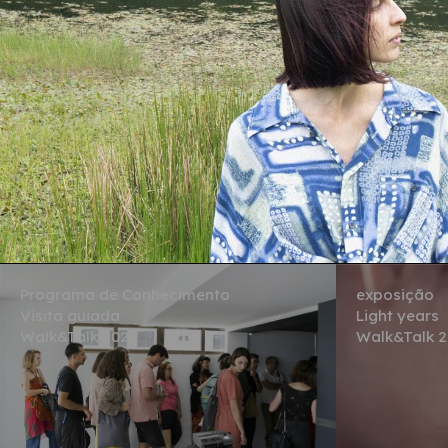
Programa de Conhecimento
exposição
Visita guiada
Light years
Walk&Talk 2022
Walk&Talk 