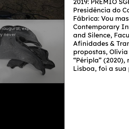
2019: PRÉMIO SGP
Presidência do Co
Fábrica: Vou mas 
Contemporary Int
naugural, exposição
and Silence, Facu
y never
Afinidades & Tran
propostas, Olívia
“Péripla” (2020),
Lisboa, foi a sua