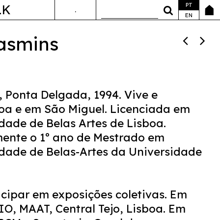
PT
LK
.
ANDA&FALA
EN
asmins
 Ponta Delgada, 1994. Vive e
oa e em São Miguel. Licenciada em
dade de Belas Artes de Lisboa.
ente o 1º ano de Mestrado em
ldade de Belas-Artes da Universidade
icipar em exposições coletivas. Em
O, MAAT, Central Tejo, Lisboa. Em