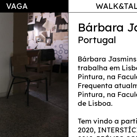
VAGA
WALK&TA
Bárbara J
Portugal
Bárbara Jasmins,
trabalha em Lisb
Pintura, na Facul
Frequenta atualm
Pintura, na Facu
de Lisboa.
Tem vindo a part
2020, INTERSTÍCI