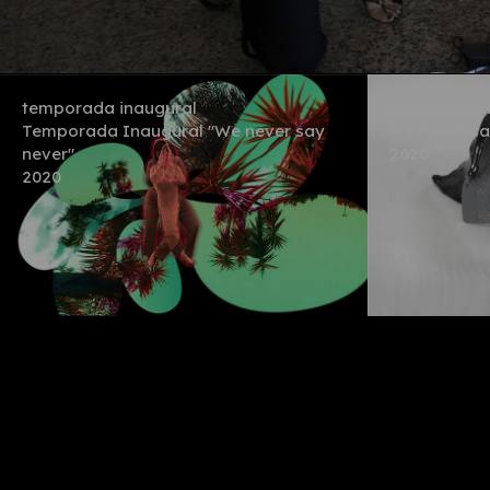
temporada inaugural
temporada i
Temporada Inaugural "We never say
We never sa
never"
2020
2020