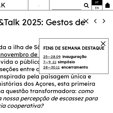
PT
LK
.
ANDA&FALA
EN
&Talk 2025: Gestos de
da a ilha de São Miguel entre
25 de
FINS DE SEMANA DESTAQUE
 novembro de 2025
, esta nova edição
25—28.09
:
inauguração
vida o público a explorar as
7—9 .11
:
simpósio
28—30.11
:
encerramento
eções entre cultura, ecologia e
 Inspirada pela paisagem única e
histórias dos Açores, esta primeira
ma questão transformadora:
como
nossa percepção de escassez para
ia cooperativa?