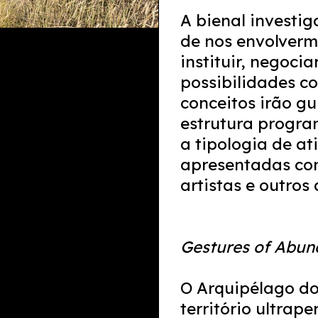
A bienal investi
de nos envolvermo
instituir, negocia
possibilidades co
conceitos irão gu
estrutura progra
a tipologia de at
apresentadas com
artistas e outros
Gestures of Abu
O Arquipélago d
território ultrape