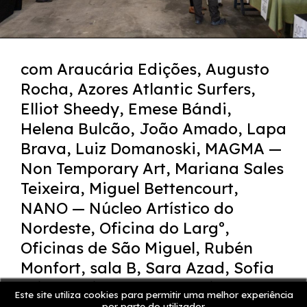
com Araucária Edições, Augusto
Rocha, Azores Atlantic Surfers,
Elliot Sheedy, Emese Bándi,
Helena Bulcão, João Amado, Lapa
Brava, Luiz Domanoski, MAGMA —
Non Temporary Art, Mariana Sales
Teixeira, Miguel Bettencourt,
NANO — Núcleo Artístico do
Nordeste, Oficina do Largº,
Oficinas de São Miguel, Rubén
Monfort, sala B, Sara Azad, Sofia
Brito, Sofia Caetano, Tatiana
Este site utiliza cookies para permitir uma melhor experiência
por parte do utilizador.