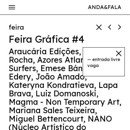
ANDA&FALA
feira
Feira Gráfica #4
Araucária Edições
,
Augusto
Rocha
,
Azores Atlantic
— entrada livre
vaga
Surfers
,
Emese Bándi
,
Gal·la
Edery
,
João Amado
,
Kateryna Kondratieva
,
Lapa
Brava
,
Luiz Domanoski
,
Magma - Non Temporary Art
,
Mariana Sales Teixeira
,
Miguel Bettencourt
,
NANO
(Núcleo Artístico do