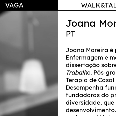
VAGA
WALK&TA
Joana Mor
PT
Joana Moreira é 
Enfermagem e me
dissertação sobr
Trabalh
o. Pós-gr
Terapia de Casal 
Desempenha funç
fundadoras do pr
diversidade, que
desenvolvimento