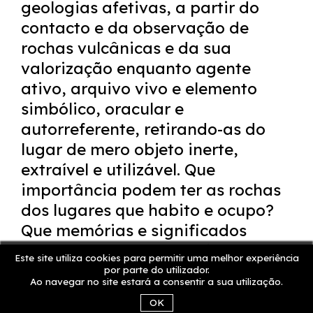
geologias afetivas, a partir do
contacto e da observação de
rochas vulcânicas e da sua
valorização enquanto agente
ativo, arquivo vivo e elemento
simbólico, oracular e
autorreferente, retirando-as do
lugar de mero objeto inerte,
extraível e utilizável.
Que
importância podem ter as rochas
dos lugares que habito e ocupo?
Que memórias e significados
estão nelas guardados à espera
Este site utiliza cookies para permitir uma melhor experiência
de serem acolhidos? E que novos
por parte do utilizador.
Ao navegar no site estará a consentir a sua utilização.
mapas podem gerar?
OK