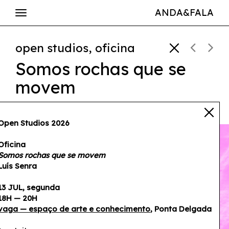
ANDA&FALA
open studios, oficina
Somos rochas que se
movem
13 jul — 18h—20h
Open Studios 2026
Oficina
Somos rochas que se movem
Luís Senra
13 JUL, segunda
18H — 20H
vaga — espaço de arte e conhecimento
, Ponta Delgada