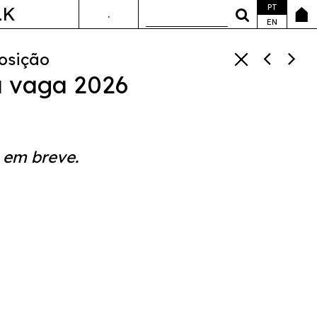
PT
LK
.
ANDA&FALA
EN
osição
a vaga 2026
 em breve.