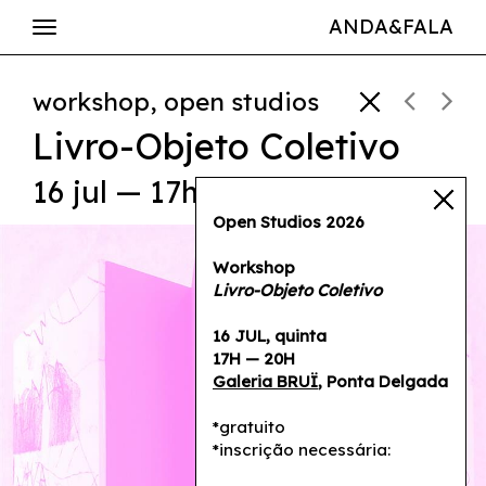
ANDA&FALA
workshop, open studios
Livro-Objeto Coletivo
16 jul — 17h—20h
Open Studios 2026
Workshop
Livro-Objeto Coletivo
16 JUL, quinta
17H — 20H
Galeria BRUÏ
, Ponta Delgada
*gratuito
*inscrição necessária: