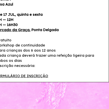
sa Azul
 e 17 JUL, quinta e sexta
H — 12H
H — 16H30
rcado da Graça
, Ponta Delgada
ratuito
orkshop de continuidade
ara crianças dos 6 aos 12 anos
ada criança deverá trazer uma refeição ligeira para
bos os dias
nscrição necessária:
RMULÁRIO DE INSCRIÇÃO