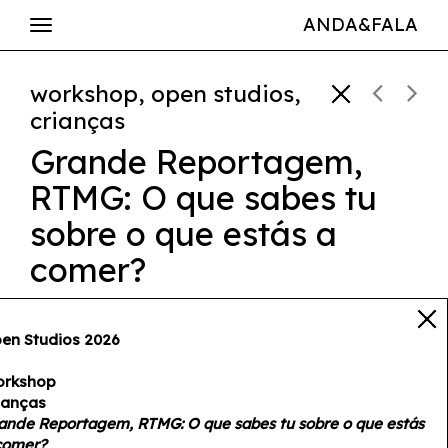
ANDA&FALA
workshop, open studios,
crianças
Grande Reportagem,
RTMG: O que sabes tu
sobre o que estás a
comer?
16 e 17 jul — 10h—12h e 14h—
16h30
en Studios 2026
rkshop
ianças
ande Reportagem, RTMG: O que sabes tu sobre o que estás
comer?