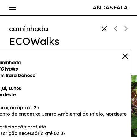
ANDA&FALA
caminhada
ECOWalks
Sara Donoso
aminhada
04 jul — 10h30
COWalks
m Sara Donoso
 jul, 10h30
rdeste
uração aprox.: 2h
onto de encontro: Centro Ambiental do Priolo, Nordeste
articipação gratuita
nscrição necessária até 02.07