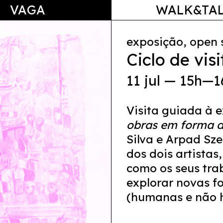
VAGA
WALK&TA
exposição, open 
Ciclo de vis
11 jul — 15h—
Visita guiada à 
obras em forma d
Silva e Arpad Sz
dos dois artistas
como os seus tra
explorar novas f
(humanas e não 