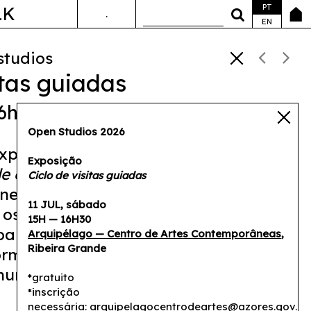
PT
LK
.
ANDA&FALA
EN
studios
itas guiadas
16h30
Open Studios 2026
exposição
Sete Retratos e outras
Exposição
e enlace,
com obras de Vieira da
Ciclo de visitas guiadas
enes, na qual se exploram as obras
11 JUL, sábado
, os contextos em que foram criadas e
15H — 16H30
balhos propõem um convite a
Arquipélago — Centro de Artes Contemporâneas
,
Ribeira Grande
ormas de convivência entre espécies
humanas).
*gratuito
*inscrição
necessária:
arquipelagocentrodeartes@azores.gov.pt