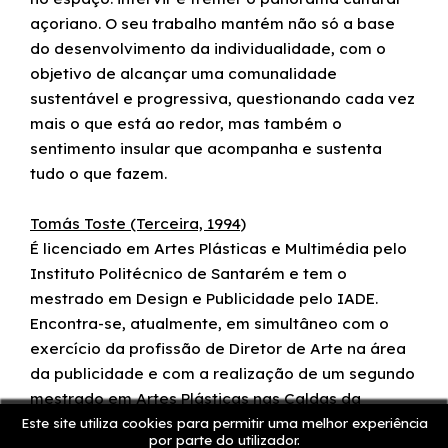
açoriano. O seu trabalho mantém não só a base
do desenvolvimento da individualidade, com o
objetivo de alcançar uma comunalidade
sustentável e progressiva, questionando cada vez
mais o que está ao redor, mas também o
sentimento insular que acompanha e sustenta
tudo o que fazem.
Tomás Toste (Terceira, 1994)
É licenciado em Artes Plásticas e Multimédia pelo
Instituto Politécnico de Santarém e tem o
mestrado em Design e Publicidade pelo IADE.
Encontra-se, atualmente, em simultâneo com o
exercício da profissão de Diretor de Arte na área
da publicidade e com a realização de um segundo
mestrado em Artes Plásticas nas Caldas da
Rainha. A sua produção mais recente centra-se na
Este site utiliza cookies para permitir uma melhor experiência
por parte do utilizador.